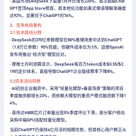
· 美国市场DeepSeek下载量1月环比增长220%，首次超越Chat
GPT登顶App Store榜首，其本地化功能如美式俚语理解准确度
达92%，显著优于ChatGPT的76%。‍
3、竞争格局重构
3.1 技术路线分野
· DeepSeek的370亿参数模型在80%推理场景中达到ChatGPT
（1.8万亿参数）90%性能，但硬件成本仅为1/5，迫使OpenAI
宣布将推出"经济型"模型应对。
· 摩根士丹利测算显示，DeepSeek每百万token成本$0.55/$2.
19的定价体系，直接导致ChatGPT企业版续费率下降8%。
3.2资本流向转移
· AI初创企业融资中，采用"轻量化模型+垂直场景"策略的项目
季度融资额增长23%，而依赖大模型的重资产模式融资额下降1
4%。
· 英伟达H800芯片订单量出现5%季度环比下滑，部分客户转向
采购中端GPU适配轻量化模型。‍
当前ChatGPT仍保持4亿月活的规模优势，但其核心用户群正从