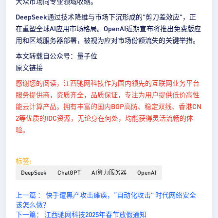
大众市场向专业领域收缩。
DeepSeek通过技术降维与市场下沉形成的"剪刀差效应"，正
在重塑全球AI应用市场格局。OpenAI近期宣布将推出免费版应
用和区域服务器部署，被视为应对市场份额流失的关键举措。
本文转载自公众号：量子位
原文链接
感谢您的阅读，江西驰网科技作为国内领先的互联网业务平台
服务提供商，资质齐全，品质保证，专注为用户提供低价高性
能云计算产品。拥有丰富的
国内BGP高防
、稳定双线、
香港CN
2
等优质的IDC资源，无论身在何处，均能获得灵活流畅的体
验。
标签:
DeepSeek
ChatGPT
AI算力服务器
OpenAI
上一篇 ： 快手遭黑产攻击瘫痪，“自动化攻击” 时代网络安全
该怎么做？
下一篇： 江西驰网科技2025年春节放假通知