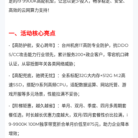
足的I9 9900K高配机型，让您以更少投入，畅享稳定、安全、
高效的云网算力支持！
一、活动核心亮点
•【高防护航，安心跨年】：台州机房1T高防专业防护，抗DDO
S/CC攻击能力行业领先，累计服务200+政企客户，零宕机口碑
认证，从容抵御年关各类网络威胁；
•【高配兜底，驰骋无忧】：全系标配32G大内存+512G M.2高
速SSD，搭配I9系列高频CPU，适配数据运算、网站托管、游
戏开服等多元场景，性能拉满不妥协；
•【阶梯钜惠，越久越省】：单月、双月、季度、四月多周期套
餐任选，时长越长优惠力度越大，双月/四月套餐性价比拉满，i
9-9900K 100M独享带宽折合单月价低至875元，助力企业降本
增效；