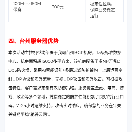
100M--->150M
稳定性拉满，
300元
带宽
保障业务稳定
运行
四、台州服务器优势
本次活动主推机型均部署于我司台州BGP机房，T5级标准数据
中心，机房面积超15000多平方米，该机房配备了多NP万兆D
DoS防火墙，采用AI智能识别+多层过滤防护架构，上层运营商
封UDP协议和海外流量，无视UDP攻击和海外攻击。可根据攻
击特性、客户需求定制有效防御策略。服务覆盖金融、电商、游
戏、政企等多个领域，凭借稳定的防护性能积累了良好的行业口
碑。7×24小时运维支持，攻击实时响应，确保您的业务在年关
关键期平稳“驰骋云网”。