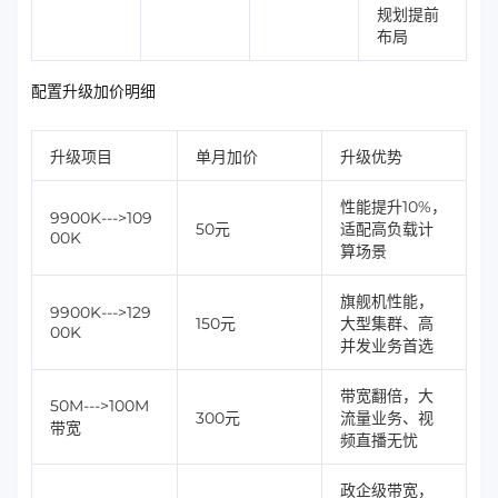
规划提前
布局
配置升级加价明细
升级项目
单月加价
升级优势
性能提升10%，
9900K--->109
50元
适配高负载计
00K
算场景
旗舰机性能，
9900K--->129
150元
大型集群、高
00K
并发业务首选
带宽翻倍，大
50M--->100M
300元
流量业务、视
带宽
频直播无忧
政企级带宽，