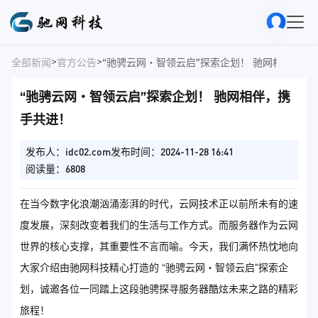
>
>
全部新闻
官方公告
“驰骋云网・智领云启”探索企划！ 驰网相伴，携
“驰骋云网・智领云启”探索企划！ 驰网相伴，携
手共进！
发布人：idc02.com
发布时间：2024-11-28 16:41
阅读量：6808
在当今数字化浪潮汹涌澎湃的时代，云网技术正以前所未有的速
度发展，深刻改变着我们的生活与工作方式。而服务器作为云网
世界的核心支撑，其重要性不言而喻。今天，我们满怀热忱地向
大家介绍由驰网科技精心打造的 “驰骋云网・智领云启”探索企
划，诚邀各位一同踏上这段驰骋探寻服务器酷炫未来之路的精彩
旅程！