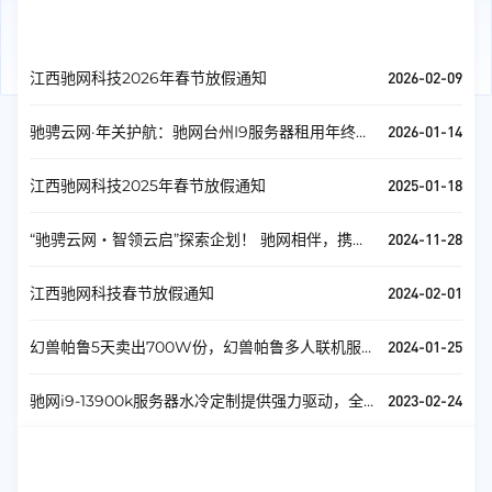
官方公告
查看全部
2026-02-09
江西驰网科技2026年春节放假通知
2026-01-14
驰骋云网·年关护航：驰网台州I9服务器租用年终钜
惠！
2025-01-18
江西驰网科技2025年春节放假通知
2024-11-28
“驰骋云网・智领云启”探索企划！ 驰网相伴，携手
共进！
2024-02-01
江西驰网科技春节放假通知
2024-01-25
幻兽帕鲁5天卖出700W份，幻兽帕鲁多人联机服
务器活动上线！
2023-02-24
驰网i9-13900k服务器水冷定制提供强力驱动，全
网首发!
服务器安全
查看全部