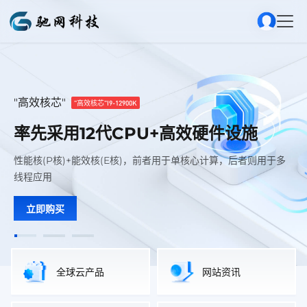
"高效核芯"
携手共赴服务器酷炫世界的探索之旅！
让游戏联机开服变得如此简单
让游戏联机开服变得如此简单
"高效核芯"
智领云启探索企划
为游戏服务器管理而生
为游戏服务器管理而生
"高效核芯"I9-12900K
"高效核芯"I9-12900K
率先采用12代CPU+高效硬件设施
率先采用12代CPU+高效硬件设施
驰骋云网・智领云启探索企划
高性能云·游戏服务器专区
高性能云·游戏服务器专区
性能核(P核)+能效核(E核)，前者用于单核心计算，后者则用于多
自研游戏面板，支持同时部署多款热门游戏，一键开服，深度可视
不仅仅是一次简单的服务器体验活动，更是我们与您携手探索、共
自研游戏面板，支持同时部署多款热门游戏，一键开服，深度可视
性能核(P核)+能效核(E核)，前者用于单核心计算，后者则用于多
线程应用
化服务器管理功能
化服务器管理功能
同成长的契机。
线程应用
立即购买
查看详情
立即购买
查看详情
查看详情
全球云产品
网站资讯