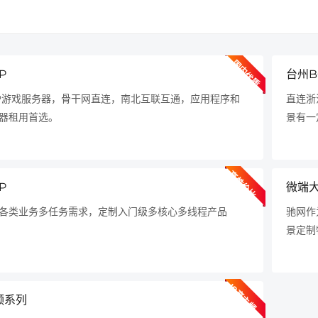
国
内
优
质
节
点
P
台州B
P游戏服务器，骨干网直连，南北互联互通，应用程序和
直连浙
器租用首选。
景有一
高性价比
P
微端
各类业务多任务需求，定制入门级多核心多线程产品
驰网作
景定制
I9高主频
频系列