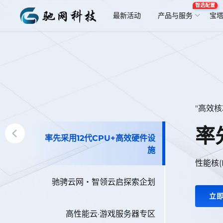
智选配置
最新活动
产品与服务
宝
"高效核
率
率先采用12代CPU+高效硬件设
施
性能核
驰骋云网・智领云启探索企划
立
高性能云·游戏服务器专区