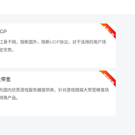
多
核
心
超
线
程
GP
驰网
江骨干网，阻断国外，阻断UDP协议，对于适用的用户场
高性能
定优势。
持不封
松应对
游
戏
微
端
务
服
器
大带宽
更多定
为国内优质游戏服务器提供商，针对游戏微端大带宽峰值场
务器解
特殊产品。
定