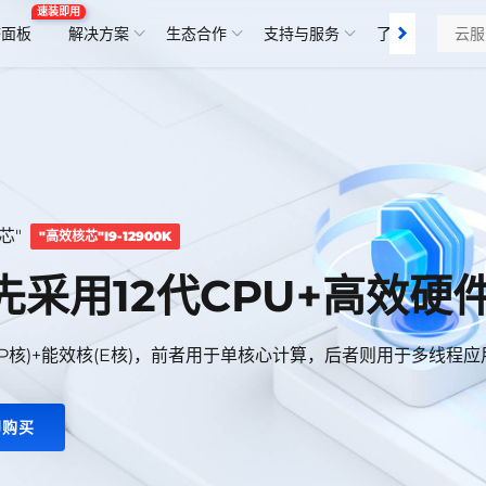
速装即用
塔面板
解决方案
生态合作
支持与服务
了解我们
芯"
"高效核芯"I9-12900K
先采用12代CPU+高效硬
(P核)+能效核(E核)，前者用于单核心计算，后者则用于多线程应
即购买