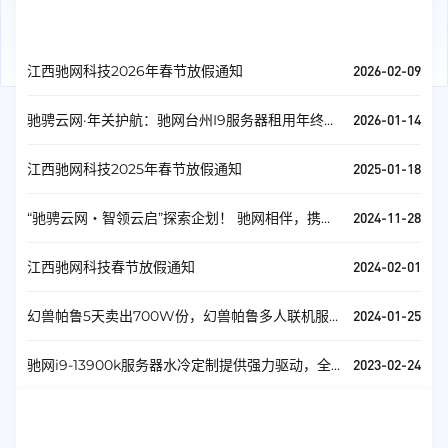
官方公告
查看全部
2026-02-09
江西驰网科技2026年春节放假通知
2026-01-14
驰骋云网·年关护航：驰网台州I9服务器租用年终钜
惠！
2025-01-18
江西驰网科技2025年春节放假通知
2024-11-28
“驰骋云网・智领云启”探索企划！ 驰网相伴，携手
共进！
2024-02-01
江西驰网科技春节放假通知
2024-01-25
幻兽帕鲁5天卖出700W份，幻兽帕鲁多人联机服
务器活动上线！
2023-02-24
驰网i9-13900k服务器水冷定制提供强力驱动，全
网首发!
服务器安全
查看全部