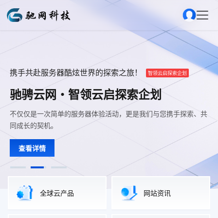
携手共赴服务器酷炫世界的探索之旅！
让游戏联机开服变得如此简单
让游戏联机开服变得如此简单
"高效核芯"
"高效核芯"
为游戏服务器管理而生
为游戏服务器管理而生
"高效核芯"I9-12900K
"高效核芯"I9-12900K
智领云启探索企划
驰骋云网・智领云启探索企划
率先采用12代CPU+高效硬件设施
率先采用12代CPU+高效硬件设施
高性能云·游戏服务器专区
高性能云·游戏服务器专区
不仅仅是一次简单的服务器体验活动，更是我们与您携手探索、共
自研游戏面板，支持同时部署多款热门游戏，一键开服，深度可视
自研游戏面板，支持同时部署多款热门游戏，一键开服，深度可视
性能核(P核)+能效核(E核)，前者用于单核心计算，后者则用于多
性能核(P核)+能效核(E核)，前者用于单核心计算，后者则用于多
同成长的契机。
化服务器管理功能
化服务器管理功能
线程应用
线程应用
查看详情
查看详情
立即购买
查看详情
立即购买
全球云产品
网站资讯