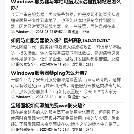
Windows服务器与本地电脑无法远程复制粘贴怎么
误，又尝试修改了几次密码，结果依然没有任何改变，继续
办？
报错。特此我先从网上找了一些相关教程，尝试了打开被控
今天准备在服务器上面收集些数据，但是发现不能直接从远
机器权限和开启远程桌面服务等多种方法，都以失败告终，
程桌面复制文件到本地了，也不能从本地复制文件到服务
后面自己尝试无果后，我联系了机房运维，才知道是安全包
器，因为经常要更新服务器上的一些设置，而信息都在本
不全的原因，今天飞飞来给你们分享一下如何添
Windows
2023-03-17 09:57
地，如果不能复制粘贴将工作的复杂程度大大增加，为了解
浏览量：2704
决此烦恼，和大家分享一下本地电脑和服务器无法远程复制
如何防止服务器被入侵？扬州高防140.210.20.*
粘贴的解决方法
所处网络时代，服务器/电脑被入侵或被攻击，可谓是防不胜
防，损失惨重。像入侵服务器窃取删除数据、勒索病毒这类
事件屡见不鲜，让许多企业、游戏开发团队都很苦恼。总结
2023-03-16 11:20
经验教训，吃一堑长一智，网络病毒、黑客无时无处不在，
服务器安全
浏览量：2521
我们要保持警惕，防患于未然，制定好防范措施，才能保证
Windows服务器禁ping怎么开启？
服务器稳定安全。
一般企业为了安全对服务器都是设置禁止ping命令的，这样
可以有效避免ping攻击和扫描，降低服务器被这类攻击的风
险，那么服务器禁止Ping如何设置呢？今天飞飞给大家分享
Windows
2023-03-16 11:01
下禁ping的设置方法
浏览量：2673
宝塔面板如何添加免费waf防火墙？
现在越来越多的人的服务器开始使用宝塔面板，但是刚开始
使用时会发现宝塔面板并不能免费使用自带的防火墙，后来
经过了解发现原来宝塔面板在6.x版本之前的版本中自带了
2023-03-16 10:01
Nginx防火墙功能，到了6.x之后，为了推广收费版的防火墙
服务器安全
浏览量：2621