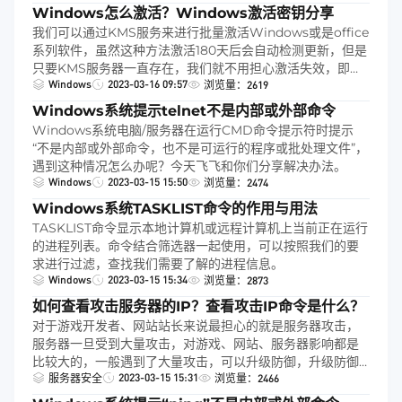
插件，官方把这个免费的防火墙入口给隐藏了。
Windows怎么激活？Windows激活密钥分享
我们可以通过KMS服务来进行批量激活Windows或是office
系列软件，虽然这种方法激活180天后会自动检测更新，但是
只要KMS服务器一直存在，我们就不用担心激活失效，即使
Windows
2023-03-16 09:57
KMS服务器不存在了，我们也可以通过简单的更换地址来实
浏览量：2619
现激活。今天小驰主要给你们分享Windows激活方法和常用
Windows系统提示telnet不是内部或外部命令
系统激活密钥，希望可以帮助到你们！
Windows系统电脑/服务器在运行CMD命令提示符时提示
“不是内部或外部命令，也不是可运行的程序或批处理文件”，
遇到这种情况怎么办呢？今天飞飞和你们分享解决办法。
Windows
2023-03-15 15:50
浏览量：2474
Windows系统TASKLIST命令的作用与用法
TASKLIST命令显示本地计算机或远程计算机上当前正在运行
的进程列表。命令结合筛选器一起使用，可以按照我们的要
求进行过滤，查找我们需要了解的进程信息。
Windows
2023-03-15 15:34
浏览量：2873
如何查看攻击服务器的IP？查看攻击IP命令是什么？
对于游戏开发者、网站站长来说最担心的就是服务器攻击，
服务器一旦受到大量攻击，对游戏、网站、服务器影响都是
比较大的，一般遇到了大量攻击，可以升级防御，升级防御
2023-03-15 15:31
后直接解封。但是防御的成本有些高，可以根据具体情况来
服务器安全
浏览量：2466
考虑。如果是在知道攻击IP的情况下，将攻击IP拉黑也是一