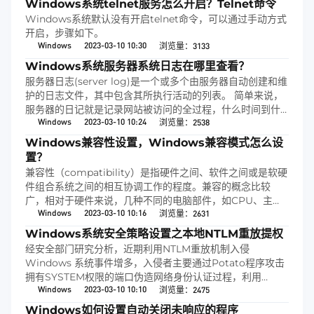
Windows系统telnet服务怎么开启？Telnet命令
Windows系统默认没有开启telnet命令，可以通过手动方式
开启，步骤如下。
Windows
2023-03-10 10:30
浏览量：3133
Windows系统服务器系统日志在哪里查看？
服务器日志(server log)是一个或多个由服务器自动创建和维
护的日志文件，其中包含其所执行活动的列表。 简单来说，
服务器的日记就是记录网站被访问的全过程，什么时间到什
Windows
2023-03-10 10:24
么时间有哪些人来过，什么搜索引擎来过，有没有收录你的
浏览量：2538
网页，从你的网站工作的第一天你的日记就有了
Windows兼容性设置，Windows兼容模式怎么设
置？
兼容性（compatibility）是指硬件之间、软件之间或是软硬
件组合系统之间的相互协调工作的程度。兼容的概念比较
广，相对于硬件来说，几种不同的电脑部件，如CPU、主
Windows
2023-03-10 10:16
板、显示卡等，如果在工作时能够相互配合、稳定地工作，
浏览量：2631
就说它们之间的兼容性比较好，反之就是兼容性不好
Windows系统安全策略设置之本地NTLM重放提权
经安全部门研究分析，近期利用NTLM重放机制入侵
Windows 系统事件增多，入侵者主要通过Potato程序攻击
拥有SYSTEM权限的端口伪造网络身份认证过程，利用
Windows
2023-03-10 10:10
NTLM重放机制骗取SYSTEM身份令牌，最终取得系统权
浏览量：2475
限，该安全风险微软并不认为存在漏洞，所以不会进行修
Windows如何设置自动关闭未响应的程序